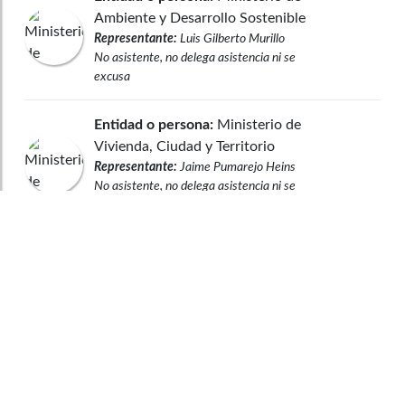
Ambiente y Desarrollo Sostenible
Representante:
Luis Gilberto Murillo
No asistente, no delega asistencia ni se
excusa
Entidad o persona:
Ministerio de
Vivienda, Ciudad y Territorio
Representante:
Jaime Pumarejo Heins
No asistente, no delega asistencia ni se
excusa
Entidad o persona:
Unidad
Administrativa Especial de Servicios
Públicos
Representante:
Beatriz Elena Cárdenas
Casas
No asistente, no delega asistencia ni se
excusa
Observaciones legales