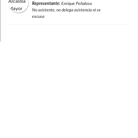
Representante:
Enrique Peñalosa
No asistente, no delega asistencia ni se
excusa
Observaciones legales
Congreso Visible es un programa del
Departamento de Ciencia Política de la Facultad
de Ciencias Sociales de la Universidad de los
Andes que hace seguimiento al Congreso de la
República.
Universidad de los Andes
Vigilada Mineducación. Reconocimiento como
Universidad: Decreto 1297 del 30 de mayo de