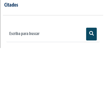
Citados
Observaciones legales
Congreso Visible es un programa del
Departamento de Ciencia Política de la Facultad
de Ciencias Sociales de la Universidad de los
Andes que hace seguimiento al Congreso de la
República.
Universidad de los Andes