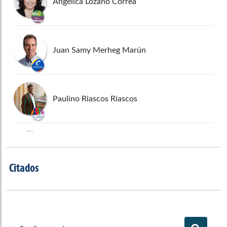
Angélica Lozano Correa
Juan Samy Merheg Marún
Paulino Riascos Riascos
Carlos Mario Farelo Daza
Citados
Enrique Cabrales Baquero