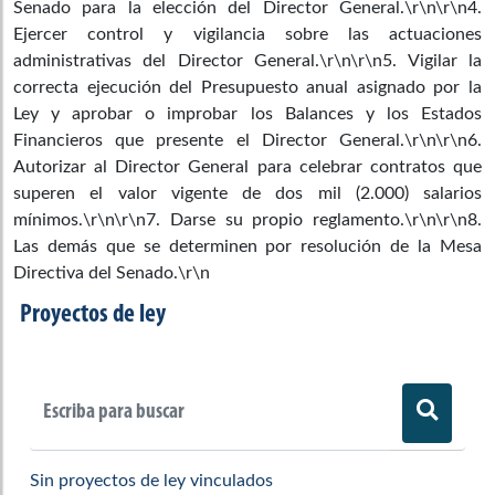
Senado para la elección del Director General.\r\n\r\n4.
1930
1931
1932
1933
Ejercer control y vigilancia sobre las actuaciones
1934
1935
1936
1937
administrativas del Director General.\r\n\r\n5. Vigilar la
correcta ejecución del Presupuesto anual asignado por la
1938
1939
1940
1941
Ley y aprobar o improbar los Balances y los Estados
Financieros que presente el Director General.\r\n\r\n6.
1942
1943
1944
1945
Autorizar al Director General para celebrar contratos que
superen el valor vigente de dos mil (2.000) salarios
1946
1947
1948
1949
mínimos.\r\n\r\n7. Darse su propio reglamento.\r\n\r\n8.
1950
1951
1952
1953
Las demás que se determinen por resolución de la Mesa
Directiva del Senado.\r\n
1954
1955
1956
1957
Proyectos de ley
1958
1959
1960
1961
1962
1963
1964
1965
1966
1967
1968
1969
1970
1971
1972
1973
Sin proyectos de ley vinculados