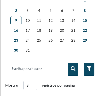
1
2062
2063
2064
2065
2
3
4
5
6
7
8
5
2066
2067
2068
2069
9
10
11
12
13
14
15
12
2070
2071
2072
2073
16
17
18
19
20
21
22
19
2074
2075
2076
23
24
25
26
27
28
29
26
30
31
Mostrar
registros por página
Página
(Mostrando
0
registros)
1
de
0