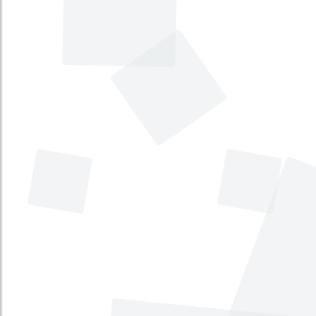
Por medio del cual se adiciona un
inciso al artículo 272 de la
Constitución Política.
Tema principal
:
Economía
Tema secundario
:
Ordenamiento Territorial y
regiones
Tipo
:
Proyecto Acto Legislativo
Iniciativa
:
Legislativa
Por el cual se deroga el inciso 13 del
artículo 305 de la Constitución Política
y se asignan unas funciones.
Tema principal
:
Administración pública
Tema secundario
:
Asuntos administrativos
Tipo
:
Proyecto Acto Legislativo
Iniciativa
:
Legislativa