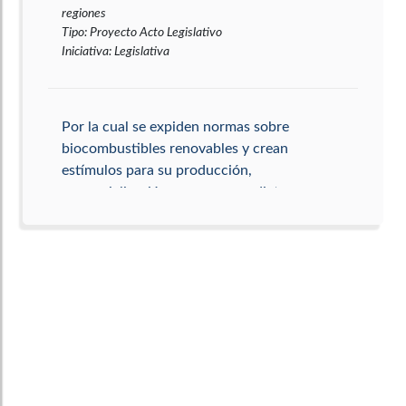
regiones
Tipo
:
Proyecto Acto Legislativo
Iniciativa
:
Legislativa
Por la cual se expiden normas sobre
biocombustibles renovables y crean
estímulos para su producción,
comercialización y consumo y dictan
otras disposiciones.
Tema principal
:
Minas y energía
Tema secundario
:
Comercio, industria y turismo
Tipo
:
Proyecto de Ley
Iniciativa
:
Legislativa
Por la cual se establecen controles
policivos al ejercicio de actividades