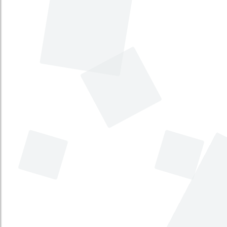
Por medio de la cual se introducen
modificaciones a los artículos 33, 35 y
143 de la Ley 100 de 1993, en relación
con los aportes al Sistema de Seguridad
Social en Salud de los pensionados y se
crea la pensión familiar.
Tema principal
:
Seguridad Social y salud
Tema secundario
:
Familia
Tipo
:
Proyecto de Ley
Iniciativa
:
Legislativa
Por medio de la cual se expide el
Código de Ética y Disciplinario del
Congresista.
Tema principal
:
Rama Legislativa