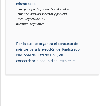
mismo sexo.
Tema principal
:
Seguridad Social y salud
Tema secundario
:
Bienestar y pobreza
Tipo
:
Proyecto de Ley
Iniciativa
:
Legislativa
Por la cual se organiza el concurso de
méritos para la elección del Registrador
Nacional del Estado Civil, en
concordancia con lo dispuesto en el
articulo 266 de la Constitución
Nacional.
Tema principal
:
Organización Electoral y
elecciones
Tema secundario
:
Participación ciudadana
Tipo
:
Proyecto de Ley
Iniciativa
:
Legislativa