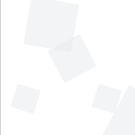
Usuario de Transporte Aéreo Comercial
de Pasajeros y se dictan otras
disposiciones. [Estatuto del Usuario de
Transporte Aéreo]
Tema principal
:
Tránsito y transporte
Tema secundario
:
Comercio, industria y turismo
Tipo
:
Proyecto de Ley
Iniciativa
:
Legislativa
Por medio del cual se modifica el
artículo 138 de la Constitución Política
de Colombia. [Periodos legislativos]
Tema principal
:
Rama Legislativa
Tema secundario
:
Administración pública
Tipo
:
Proyecto Acto Legislativo
Iniciativa
:
Legislativa