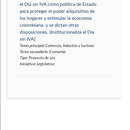
el Día sin IVA como política de Estado
para proteger el poder adquisitivo de
los hogares y estimular la economía
colombiana, y se dictan otras
disposiciones. [Institucionaliza el Día
sin IVA]
Tema principal
:
Comercio, industria y turismo
Tema secundario
:
Economía
Tipo
:
Proyecto de Ley
Iniciativa
:
Legislativa
Por medio del cual se modifica la Ley
488 de 1998 en relación con el
Impuesto sobre Vehículos
Automotores. [impuesto vehicular]
Tema principal
:
Impuestos
Tema secundario
:
Tránsito y transporte
Tipo
:
Proyecto de Ley