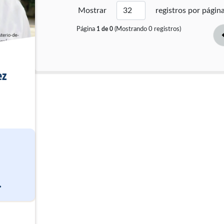
Mostrar
registros por págin
Página
(Mostrando
0
registros)
1
de
0
ez
.