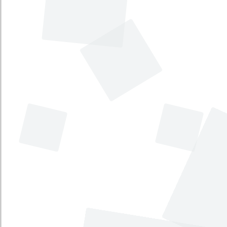
Tipo
:
Proyecto de Ley
Iniciativa
:
Legislativa
Por medio del cual se crea un Tribunal
Nacional pro témpore para la fuerza
pública. [Tribunal Nacional pro témpore
para la fuerza pública]
Tema principal
:
Justicia
Tema secundario
:
Seguridad, defensa y fuerza
pública
Tipo
:
Proyecto Acto Legislativo
Iniciativa
:
Legislativa
Por el cual se reforma el artículo 221 y
se adicionan los artículos 221A y 221B
y se modifica el artículo 277 de la