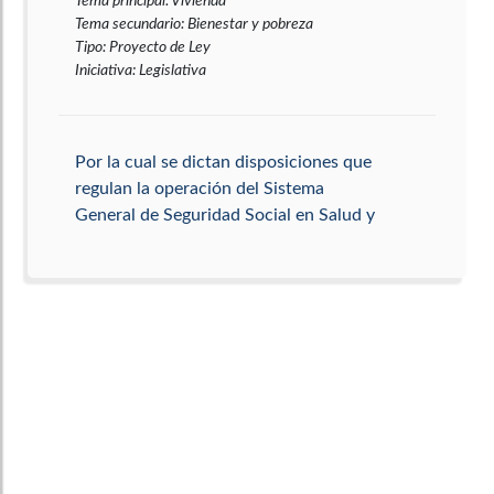
Tema principal
:
Vivienda
Tema secundario
:
Bienestar y pobreza
Tipo
:
Proyecto de Ley
Iniciativa
:
Legislativa
Por la cual se dictan disposiciones que
regulan la operación del Sistema
General de Seguridad Social en Salud y
se dictan otras disposiciones.
[Regulación del Sistema de Seguridad
Social]
Tema principal
:
Seguridad Social y salud
Tema secundario
:
Bienestar y pobreza
Tipo
:
Proyecto de Ley
Iniciativa
:
Legislativa
Por la cual se promueve y regula el