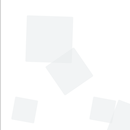
Por medio de la cual la Nación se
asocia a los 200 años de la fundación
del municipio de Guatapé, en el
departamento de Antioquia.
[Celebración de la fundación de
Guatapé Antioquia]
Tema principal
:
Celebraciones, honores y
monumentos
Tema secundario
:
No disponible
Tipo
:
Proyecto de Ley
Iniciativa
:
Legislativa
Por la cual se dictan normas para
garantizar la seguridad de los miembros
del Congreso y se efectúan unas
modificaciones al Presupuesto General