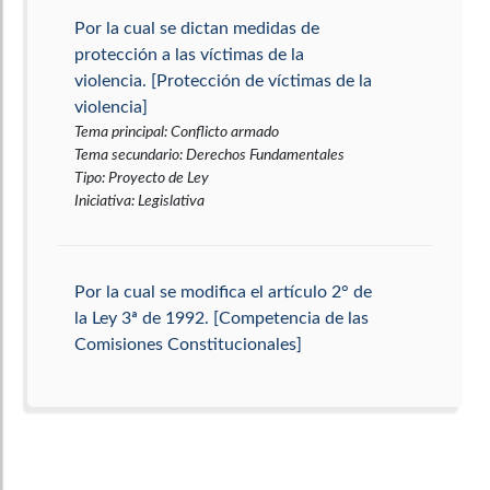
Por la cual se dictan medidas de
protección a las víctimas de la
violencia. [Protección de víctimas de la
violencia]
Tema principal
:
Conflicto armado
Tema secundario
:
Derechos Fundamentales
Tipo
:
Proyecto de Ley
Iniciativa
:
Legislativa
Por la cual se modifica el artículo 2° de
la Ley 3ª de 1992. [Competencia de las
Comisiones Constitucionales]
Tema principal
:
Rama Legislativa
Tema secundario
:
Asuntos administrativos
Tipo
:
Proyecto de Ley
Iniciativa
:
Legislativa