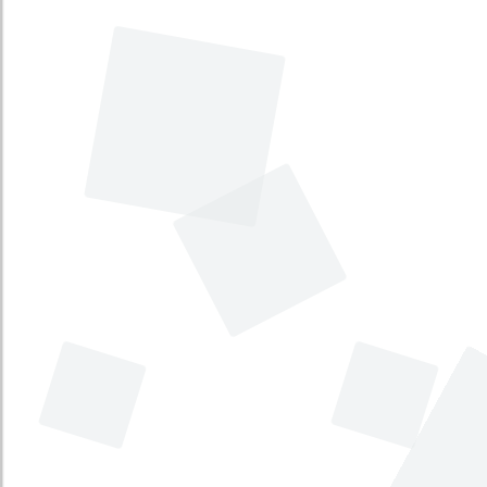
Hacer un balance de gestión, así como
los logros en cuanto al mejoramiento
del sector ambiental en las regiones de
influencia de las mismas y su nivel de
ejecución presupuestal.
Estado
:
No disponible
Fecha
:
No disponible
Comisión
:
Quinta de Cámara
Con el propósito de debatir las
incidencias que tendrá en el agro, la
posible liquidación del INCODER, su
estado financiero, el balance general de
la entidad y explicar las razones que
tiene el Gobierno para solicitar la
liquidación del mismo.