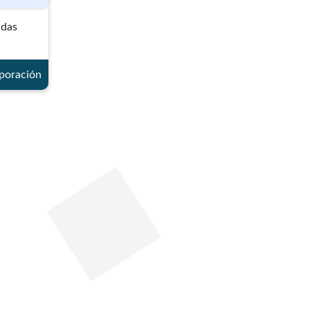
adas
rporación