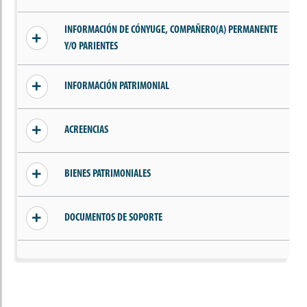
Sin información añadida
INFORMACIÓN DE CÓNYUGE, COMPAÑERO(A) PERMANENTE
Y/O PARIENTES
Sin información de parientes, cónyuge o
INFORMACIÓN PATRIMONIAL
compañero(a) permanente
Sin ingresos declarados
ACREENCIAS
Sin acreencias declaradas
BIENES PATRIMONIALES
Sin bienes declarados
DOCUMENTOS DE SOPORTE
Sin documentos añadidos