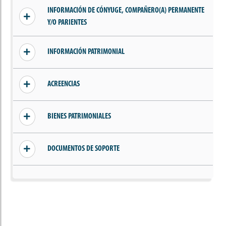
Sin información añadida
INFORMACIÓN DE CÓNYUGE, COMPAÑERO(A) PERMANENTE
Y/O PARIENTES
Sin información de parientes, cónyuge o
INFORMACIÓN PATRIMONIAL
compañero(a) permanente
Sin ingresos declarados
ACREENCIAS
Sin acreencias declaradas
BIENES PATRIMONIALES
Sin bienes declarados
DOCUMENTOS DE SOPORTE
Sin documentos añadidos