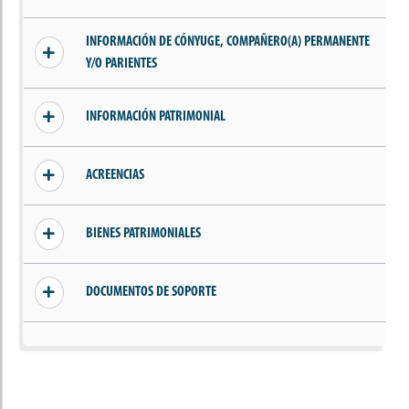
Sin información añadida
INFORMACIÓN DE CÓNYUGE, COMPAÑERO(A) PERMANENTE
Y/O PARIENTES
Sin información de parientes, cónyuge o
INFORMACIÓN PATRIMONIAL
compañero(a) permanente
Sin ingresos declarados
ACREENCIAS
Sin acreencias declaradas
BIENES PATRIMONIALES
Sin bienes declarados
DOCUMENTOS DE SOPORTE
Sin documentos añadidos