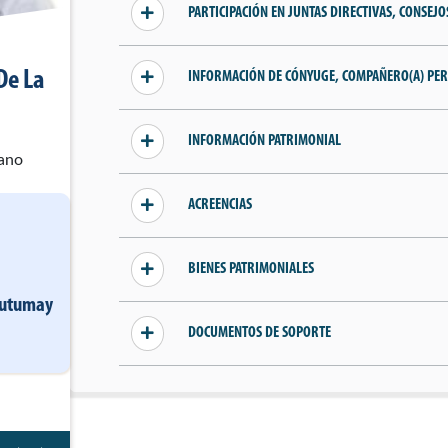
PARTICIPACIÓN EN JUNTAS DIRECTIVAS, CONSEJ
Sin información añadida
De La
INFORMACIÓN DE CÓNYUGE, COMPAÑERO(A) PER
Sin información de parientes, cónyuge o
INFORMACIÓN PATRIMONIAL
compañero(a) permanente
ano
Sin ingresos declarados
ACREENCIAS
Sin acreencias declaradas
BIENES PATRIMONIALES
 Putumay
Sin bienes declarados
DOCUMENTOS DE SOPORTE
Sin documentos añadidos