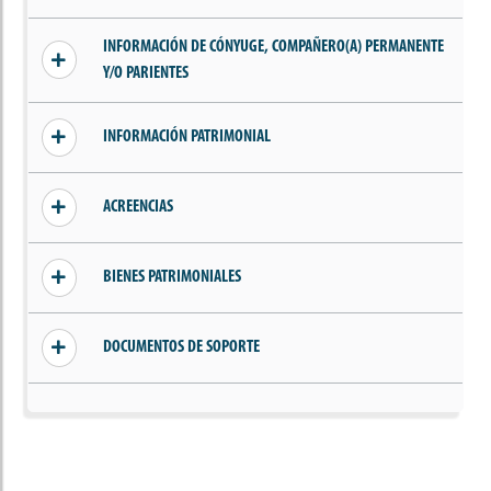
Sin información añadida
INFORMACIÓN DE CÓNYUGE, COMPAÑERO(A) PERMANENTE
Y/O PARIENTES
Sin información de parientes, cónyuge o
INFORMACIÓN PATRIMONIAL
compañero(a) permanente
Sin ingresos declarados
ACREENCIAS
Sin acreencias declaradas
BIENES PATRIMONIALES
Sin bienes declarados
DOCUMENTOS DE SOPORTE
Sin documentos añadidos