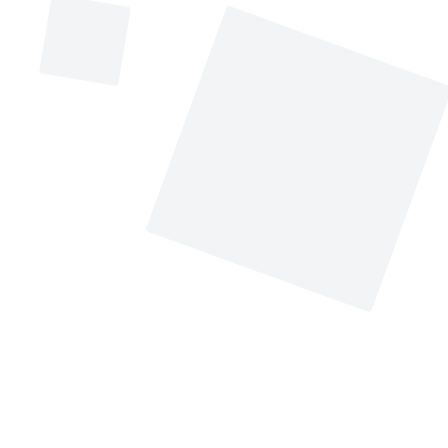
Oficina
Teléfono Oficina
d. Nuevo Congres
4325100 ext: 3349 - 3353
o
- 3354