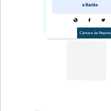
n
Nariño
Cámara de Repres