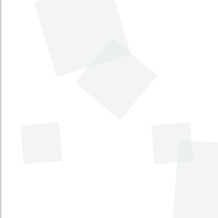
Por el cual se expide el Plan Nacional
de Desarrollo e Inversiones Hacia un
Estado Comunitario, Desarrollo para
todos 2006 - 2010. [Plan Nacional de
Desarrollo 2006 - 2010, PND]
Tema principal
:
Plan Nacional de Desarrollo
Tema secundario
:
Economía
Tipo
:
Proyecto de Ley
Iniciativa
:
Gubernamental
Por el cual se expide el Plan Nacional
de Desarrollo e Inversiones Hacia un
Estado Comunitario, Desarrollo para
todos 2006 - 2010. [Plan Nacional de
Desarrollo 2006 - 2010, PND]