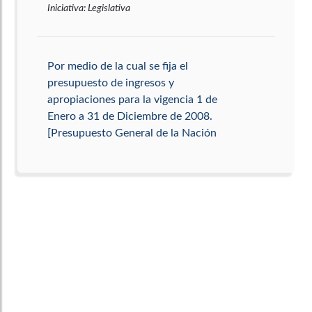
Iniciativa
:
Legislativa
Por medio de la cual se fija el
presupuesto de ingresos y
apropiaciones para la vigencia 1 de
Enero a 31 de Diciembre de 2008.
[Presupuesto General de la Nación
2008]
Tema principal
:
Presupuesto
Tema secundario
:
Economía
Tipo
:
Proyecto de Ley
Iniciativa
:
Gubernamental
Por medio de la cual se fija el
presupuesto de ingresos y
apropiaciones para la vigencia 1 de