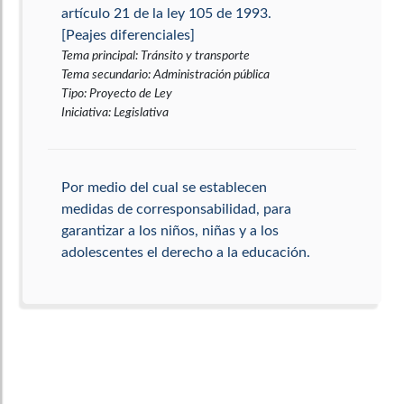
artículo 21 de la ley 105 de 1993.
[Peajes diferenciales]
Tema principal
:
Tránsito y transporte
Tema secundario
:
Administración pública
Tipo
:
Proyecto de Ley
Iniciativa
:
Legislativa
Por medio del cual se establecen
medidas de corresponsabilidad, para
garantizar a los niños, niñas y a los
adolescentes el derecho a la educación.
[Corresponsabilidad en el derecho a la
educación]
Tema principal
:
Educación, cultura, ciencia y
tecnología
Tema secundario
:
Familia
Tipo
:
Proyecto de Ley
Iniciativa
:
Legislativa