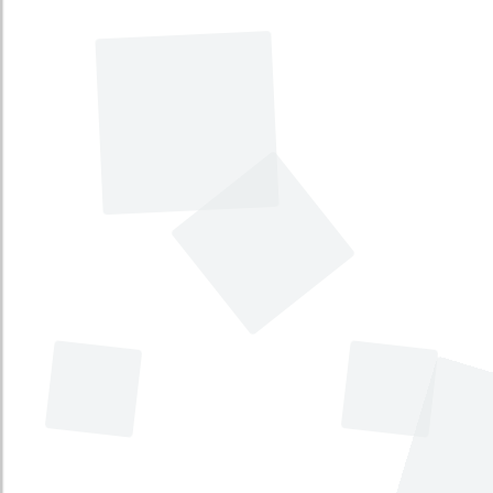
Tipo
:
Proyecto de Ley
Iniciativa
:
Legislativa
Por medio del cual se crea la Política
Pública Nacional en Bilingüismo
(PPNB) y se dictan otras disposiciones.
[Crea la Política Pública Nacional en
Bilingüismo, PPNB]
Tema principal
:
Educación, cultura, ciencia y
tecnología
Tema secundario
:
Laboral
Tipo
:
Proyecto de Ley
Iniciativa
:
Legislativa
Por medio del cual se establecen
medidas de corresponsabilidad, para