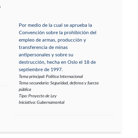
a
Por medio de la cual se aprueba la
Convención sobre la prohibición del
empleo de armas, producción y
transferencia de minas
antipersonales y sobre su
destrucción, hecha en Oslo el 18 de
septiembre de 1997.
Tema principal
:
Política Internacional
Tema secundario
:
Seguridad, defensa y fuerza
pública
Tipo
:
Proyecto de Ley
Iniciativa
:
Gubernamental
Por medio de la cual la Nación se
vincula a la conmemoración de los