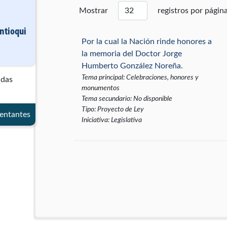
Mostrar
registros por págin
Antioqui
Por la cual la Nación rinde honores a
la memoria del Doctor Jorge
Humberto González Noreña.
Tema principal
:
Celebraciones, honores y
adas
monumentos
Tema secundario
:
No disponible
Tipo
:
Proyecto de Ley
entantes
Iniciativa
:
Legislativa
Por medio de la cual la Nación rinde
homenaje al doctor Hernando