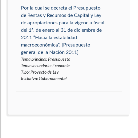
Por la cual se decreta el Presupuesto
de Rentas y Recursos de Capital y Ley
de apropiaciones para la vigencia fiscal
del 1º. de enero al 31 de diciembre de
2011 “Hacia la estabilidad
macroeconómica". [Presupuesto
general de la Nación 2011]
Tema principal
:
Presupuesto
Tema secundario
:
Economía
Tipo
:
Proyecto de Ley
Iniciativa
:
Gubernamental
Por la cual se expide el Plan Nacional
de Desarrollo 2010-2014. Prosperidad
para todos. [Plan Nacional de
Desarrollo 2010-2014]
Tema principal
:
Plan Nacional de Desarrollo