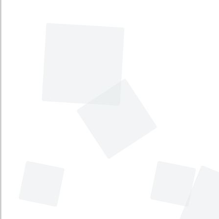
de Desarrollo 2010-2014. Prosperidad
para todos. [Plan Nacional de
Desarrollo 2010-2014]
Tema principal
:
Plan Nacional de Desarrollo
Tema secundario
:
Administración pública
Tipo
:
Proyecto de Ley
Iniciativa
:
Gubernamental
Por medio de la cual la Nación se
asocia a los 200 años de la fundación
del municipio de Guatapé, en el
departamento de Antioquia.
[Celebración de la fundación de
Guatapé Antioquia]
Tema principal
:
Celebraciones, honores y
monumentos
Tema secundario
:
No disponible
Tipo
:
Proyecto de Ley