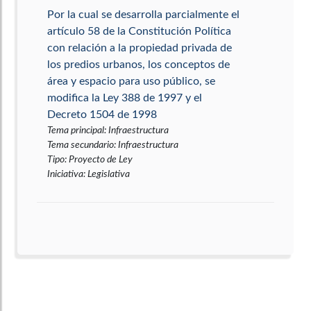
Por la cual se desarrolla parcialmente el
artículo 58 de la Constitución Política
con relación a la propiedad privada de
los predios urbanos, los conceptos de
área y espacio para uso público, se
modifica la Ley 388 de 1997 y el
Decreto 1504 de 1998
Tema principal
:
Infraestructura
Tema secundario
:
Infraestructura
Tipo
:
Proyecto de Ley
Iniciativa
:
Legislativa
Por la cual se autoriza a las entidades
territoriales a implementar
instrumentos de compensación para la
legalización de las construcciones en
los antejardines