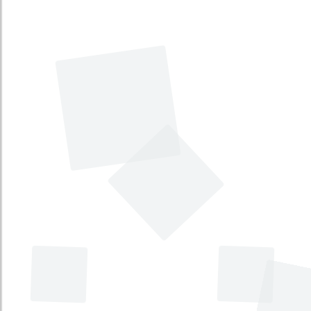
tributario de los impuestos
administrados por la dirección de
impuestos y aduanas nacionales.
Tema principal
:
Economía
Tema secundario
:
Comercio, industria y turismo
Tipo
:
Proyecto de Ley
Iniciativa
:
Gubernamental
Proyecto mediante el cual se
establecen condiciones especiales en
materia tributaria.
Tema principal
:
Economía
Tema secundario
:
Impuestos
Tipo
:
Proyecto de Ley
Iniciativa
:
Legislativa
Por la cual se reforman los artículos 56