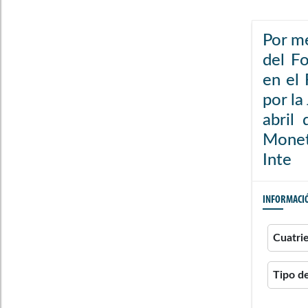
Por me
del Fo
en el
por l
abril
Moneta
Inte
INFORMACI
Cuatri
Tipo d