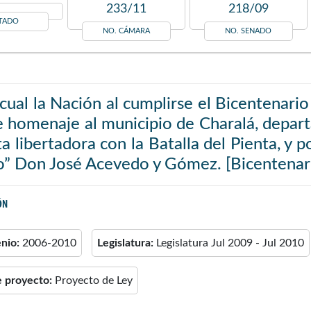
233/11
218/09
TADO
NO. CÁMARA
NO. SENADO
 cual la Nación al cumplirse el Bicentenario
e homenaje al municipio de Charalá, depar
ta libertadora con la Batalla del Pienta, y p
o” Don José Acevedo y Gómez. [Bicentenari
ÓN
enio:
2006-2010
Legislatura:
Legislatura Jul 2009 - Jul 2010
e proyecto:
Proyecto de Ley