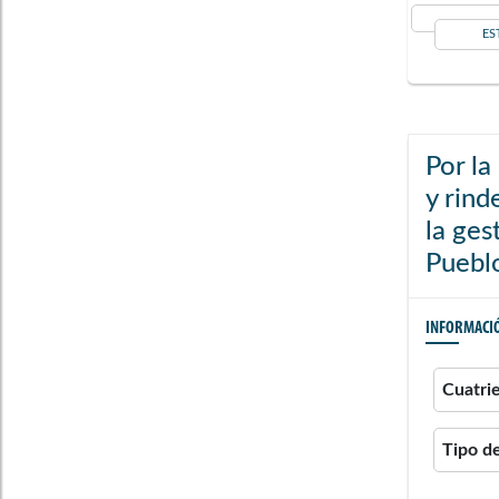
ES
Por la
y rind
la ges
Puebl
INFORMACI
Cuatri
Tipo d