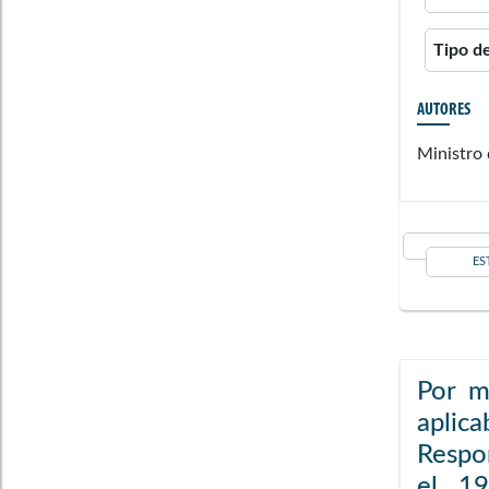
Tipo d
AUTORES
Ministro 
ES
Por m
aplic
Respon
el 19