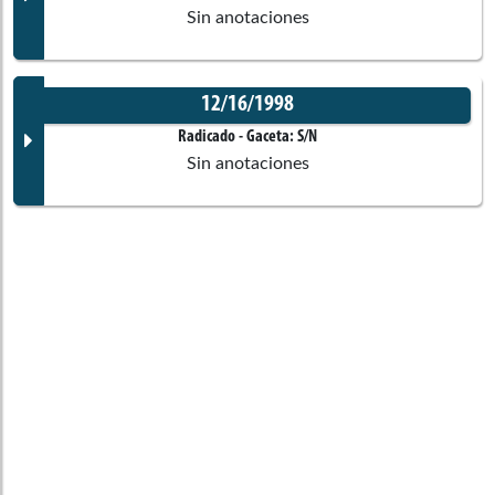
Sin anotaciones
No disponible
12/16/1998
Corporación:
Sin corporación
Documento Gaceta
Radicado
- Gaceta:
S/N
Sin anotaciones
Ponentes
No disponible
Corporación:
Senado de la República
Documento Gaceta
Comisiones asociadas
Ponentes
No disponible
Corporación:
Senado de la República
Comisiones asociadas
Ponentes