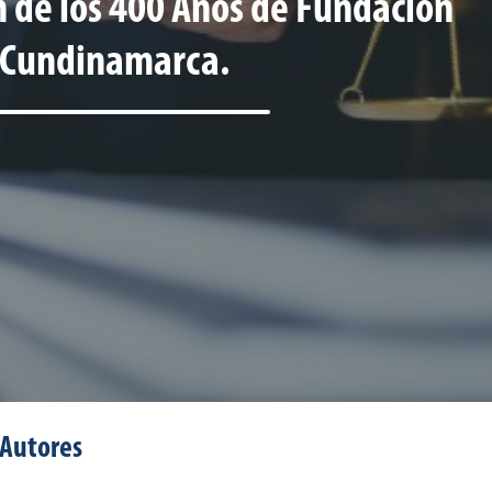
n de los 400 Años de Fundación
e Cundinamarca.
Autores