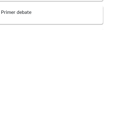
Primer debate
Sin anotaciones
Sin anotaciones
idio Claros Polanco