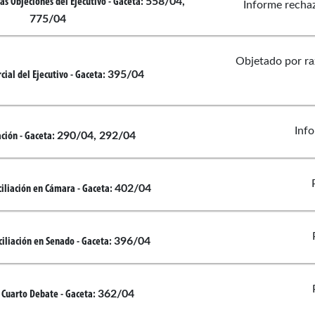
558/04,
las Objeciones del Ejecutivo
- Gaceta:
Informe rechaz
775/04
Objetado por ra
395/04
cial del Ejecutivo
- Gaceta:
Info
290/04, 292/04
ación
- Gaceta:
402/04
iliación en Cámara
- Gaceta:
396/04
iliación en Senado
- Gaceta:
362/04
 Cuarto Debate
- Gaceta:
 De Camargo
Roberto