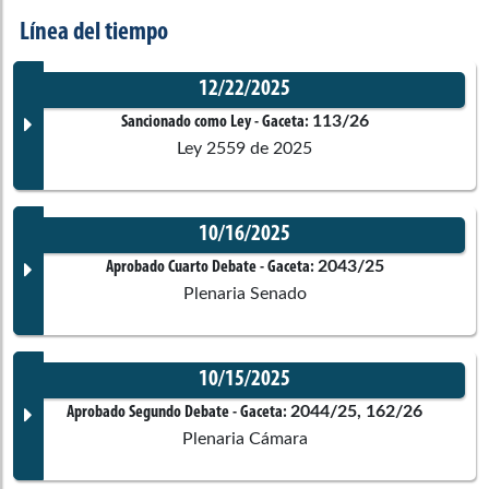
Línea del tiempo
12/22/2025
113/26
Sancionado como Ley
- Gaceta:
Ley 2559 de 2025
10/16/2025
Documento Gaceta
2043/25
Aprobado Cuarto Debate
- Gaceta:
Plenaria Senado
10/15/2025
Corporación:
Sin corporación
Documento Gaceta
2044/25, 162/26
Aprobado Segundo Debate
- Gaceta:
Plenaria Cámara
Ponentes