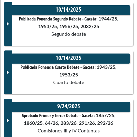
10/14/2025
Corporación:
Senado de la República
Documento Gaceta
1944/25,
Publicada Ponencia Segundo Debate
- Gaceta:
1953/25, 1956/25, 2032/25
Comisiones asociadas
Segundo debate
Ponentes
10/14/2025
Corporación:
Cámara de Representantes
Documento Gaceta
1943/25,
Publicada Ponencia Cuarto Debate
- Gaceta:
Comisiones asociadas
1953/25
Ponentes
Cuarto debate
9/24/2025
Corporación:
Cámara de Representantes
Comisiones asociadas
Documento Gaceta
1857/25,
Aprobado Primer y Tercer Debate
- Gaceta:
1860/25, 64/26, 283/26, 291/26, 292/26
Ponentes
Comisiones III y IV Conjuntas