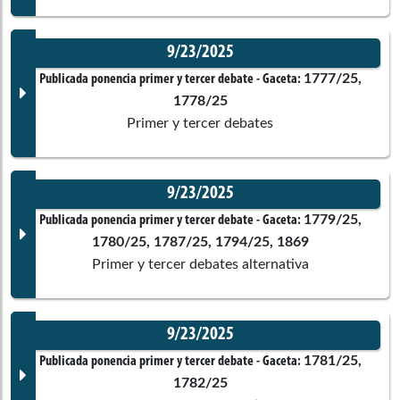
9/23/2025
Corporación:
Senado de la República
Documento Gaceta
1777/25,
Publicada ponencia primer y tercer debate
- Gaceta:
1778/25
Ponentes
Primer y tercer debates
Gloria Liliana Rodríguez Valencia
9/23/2025
Corporación:
Sin corporación
Documento Gaceta
1779/25,
Publicada ponencia primer y tercer debate
- Gaceta:
1780/25, 1787/25, 1794/25, 1869
Ponentes
Primer y tercer debates alternativa
John Jairo Roldán Avendaño
Gloria Elena Arizabaleta Corral
9/23/2025
Corporación:
Sin corporación
Comisiones asociadas
Documento Gaceta
1781/25,
Publicada ponencia primer y tercer debate
- Gaceta:
1782/25
Ponentes