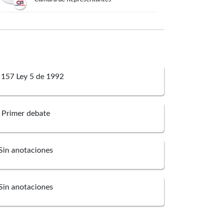
Néstor Leonardo
Rico
Rico
Cámara de Representantes
Eloy Chichi
Quintero
 157 Ley 5 de 1992
Romero
Cámara de Representantes
Primer debate
Gustavo Hernán
Puentes
Díaz
Cámara de Representantes
Sin anotaciones
José Luis
Pinedo Campo
Sin anotaciones
Cámara de Representantes