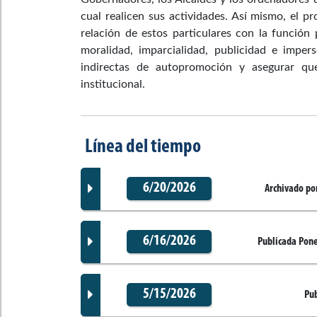
cual realicen sus actividades. Así mismo, el pr
relación de estos particulares con la función 
moralidad, imparcialidad, publicidad e imper
indirectas de autopromoción y asegurar qu
institucional.
Línea del tiempo
6/20/2026
Archivado por
6/16/2026
Publicada Pon
Documento Gaceta
5/15/2026
Pub
Documento Gaceta
No disponible