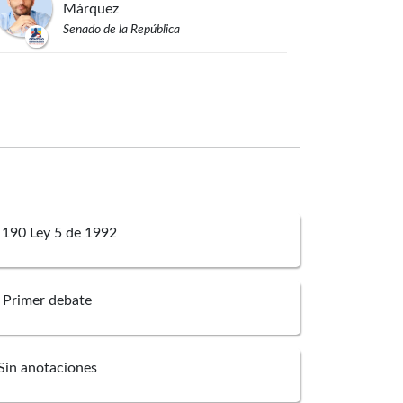
Márquez
Senado de la República
Piedad
Correal Rubiano
Cámara de Representantes
Etna Tamara
Argote
Calderón
Cámara de Representantes
 190 Ley 5 de 1992
Gabriel Ernesto
Parrado
Durán
Cámara de Representantes
Primer debate
Jorge Andrés
Cancimance
López
Sin anotaciones
Cámara de Representantes