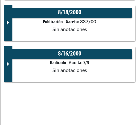
No disponible
8/18/2000
Corporación:
Sin corporación
Documento Gaceta
337/00
Publicación
- Gaceta:
Sin anotaciones
Ponentes
No disponible
8/16/2000
Corporación:
Sin corporación
Ingrid Betancourt Pulecio
Documento Gaceta
Radicado
- Gaceta:
S/N
Comisiones asociadas
Sin anotaciones
Ponentes
No disponible
Corporación:
Senado de la República
Primera de Senado
Documento Gaceta
Claudia Blum De Barberi
Constitucionales
Ponentes
No disponible