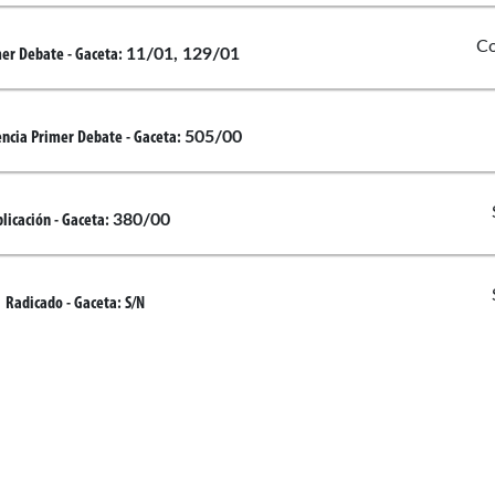
Co
11/01, 129/01
mer Debate
- Gaceta:
ate
505/00
encia Primer Debate
- Gaceta:
380/00
licación
- Gaceta:
ate
do
Radicado
- Gaceta:
S/N
co Amador Campos
Oscar D
Enlaces de interés