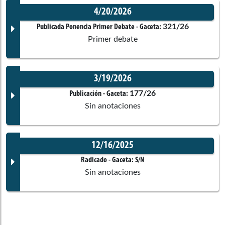
4/20/2026
Documento Gaceta
321/26
Publicada Ponencia Primer Debate
- Gaceta:
Primer debate
No disponible
3/19/2026
Corporación:
Sin corporación
Documento Gaceta
177/26
Publicación
- Gaceta:
Sin anotaciones
Ponentes
No disponible
12/16/2025
Corporación:
Sin corporación
Documento Gaceta
Radicado
- Gaceta:
S/N
Comisiones asociadas
Sin anotaciones
Ponentes
No disponible
Corporación:
Senado de la República