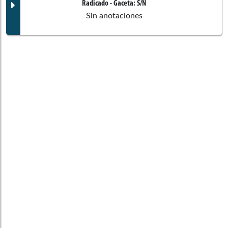
Documento Gaceta
Radicado
- Gaceta:
S/N
Sin anotaciones
Ponentes
No disponible
Corporación:
Senado de la República
Documento Gaceta
Comisiones asociadas
Ponentes
No disponible
Corporación:
Senado de la República
Tercera de Senado
Comisiones asociadas
Constitucionales
Ponentes
Comisiones asociadas