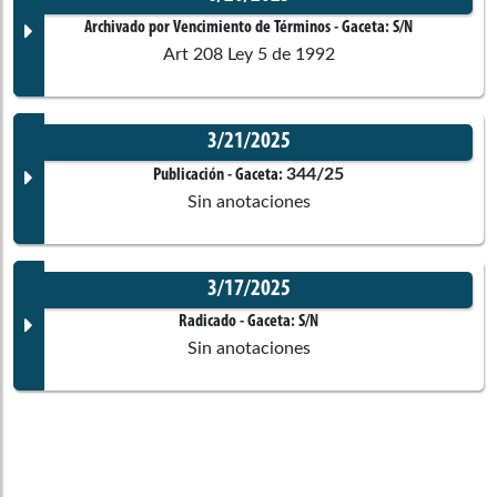
Archivado por Vencimiento de Términos
- Gaceta:
S/N
Art 208 Ley 5 de 1992
3/21/2025
Documento Gaceta
344/25
Publicación
- Gaceta:
Sin anotaciones
No disponible
3/17/2025
Corporación:
Sin corporación
Documento Gaceta
Radicado
- Gaceta:
S/N
Sin anotaciones
Ponentes
Corporación:
Cámara de Representantes
Documento Gaceta
Comisiones asociadas