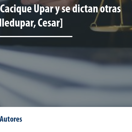
 Cacique Upar y se dictan otras
lledupar, Cesar]
Autores