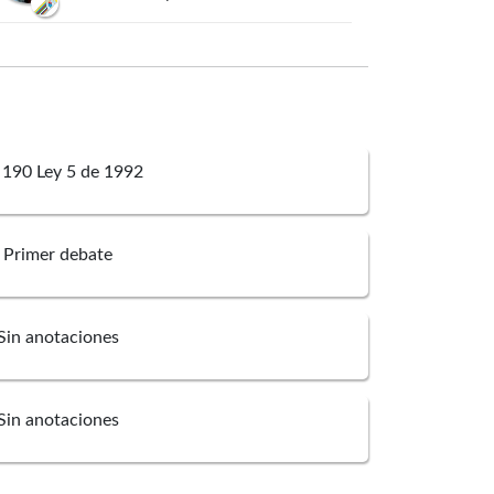
Karen Violette
Cure
Corcione
Cámara de Representantes
 190 Ley 5 de 1992
Fernando
Sierra Ramos
Cámara de Representantes
Primer debate
Arturo
Yepes Alzate
Cámara de Representantes
Sin anotaciones
Alonso José
Del Río
Cabarcas
Sin anotaciones
Cámara de Representantes