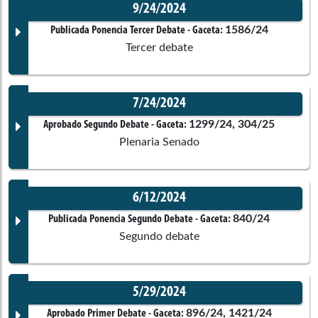
9/24/2024
Comisiones asociadas
Corporación:
Sin corporación
Documento Gaceta
1586/24
Publicada Ponencia Tercer Debate
- Gaceta:
Luis Miguel
López Aristizábal
Tercer debate
Cámara de Representantes
Ponentes
7/24/2024
Héctor Mauricio
Cuéllar Pinzón
Corporación:
Sin corporación
Documento Gaceta
1299/24, 304/25
Aprobado Segundo Debate
- Gaceta:
Juan Carlos Vargas Soler
Cámara de Representantes
Plenaria Senado
Comisiones asociadas
Ponentes
Erika Tatiana
Sánchez Pinto
Comisiones asociadas
Cámara de Representantes
6/12/2024
Corporación:
Sin corporación
Documento Gaceta
840/24
Publicada Ponencia Segundo Debate
- Gaceta:
Séptima de Cámara
Segundo debate
Comisiones asociadas
Josué Alirio
Barrera Rodríguez
Comisión Constitucional
Senado de la República
Ponentes
5/29/2024
Corporación:
Senado de la República
Documento Gaceta
896/24, 1421/24
Aprobado Primer Debate
- Gaceta:
María Fernanda
Carrascal Rojas