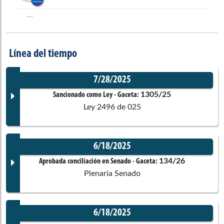
Sor Berenice
Bedoya Pérez
Senado de la República
Línea del tiempo
Olga Lucía
Velásquez Nieto
7/28/2025
Cámara de Representantes
1305/25
Sancionado como Ley
- Gaceta:
Ley 2496 de 025
Beatriz Lorena
Rios Cuellar
Senado de la República
6/18/2025
Documento Gaceta
134/26
Aprobada conciliación en Senado
- Gaceta:
Nadia Georgette
Blel Scaff
Plenaria Senado
Senado de la República
6/18/2025
Flora
Perdomo Andrade