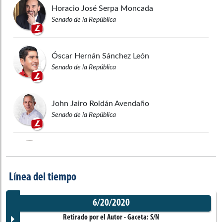
Horacio José
Serpa Moncada
Senado de la República
Óscar Hernán
Sánchez León
Senado de la República
John Jairo
Roldán Avendaño
Senado de la República
Rodrigo Arturo
Rojas Lara
Cámara de Representantes
Línea del tiempo
Nevardo Eneiro
Rincón Vergara
6/20/2020
Cámara de Representantes
Retirado por el Autor
- Gaceta:
S/N