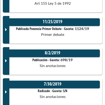
Art 155 Ley 5 de 1992
Juan Carlos
Reinales Agudelo
Cámara de Representantes
11/25/2019
Documento Gaceta
1124/19
Publicada Ponencia Primer Debate
- Gaceta:
Crisanto
Pisso Mazabuel
Primer debate
Cámara de Representantes
No disponible
8/2/2019
Corporación:
Sin corporación
Julián
Peinado Ramírez
Documento Gaceta
698/19
Publicación
- Gaceta:
Cámara de Representantes
Sin anotaciones
Ponentes
No disponible
Diego
Patiño Amariles
7/30/2019
Cámara de Representantes
Corporación:
Sin corporación
Documento Gaceta
Radicado
- Gaceta:
S/N
Comisiones asociadas
Sin anotaciones
Víctor Manuel
Ortiz Joya
Ponentes