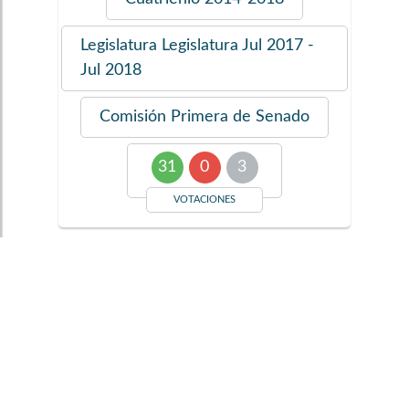
Legislatura
Legislatura Jul 2017 -
Jul 2018
Comisión
Primera de Senado
31
0
3
VOTACIONES
Por medio de la cual se
adoptan unas Reglas de
Procedimiento para la
Jurisdicción Especial para la
Paz. [Reglas de