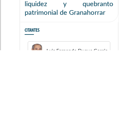
liquidez y quebranto
patrimonial de Granahorrar
CITANTES
Luis Fernando
Duque Garcia
CITADOS
Ministerio de Hacienda y
Crédito Público
SUPERFINANCIERA -
Superintendencia Financiera de
Colombia