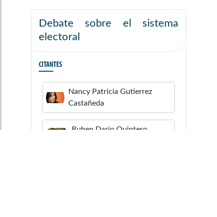
Debate sobre el sistema
electoral
CITANTES
Nancy Patricia
Gutierrez
Castañeda
Ruben Dario
Quintero
Villada
Jorge Ubeimar
Delgado
Blandón
CITADOS