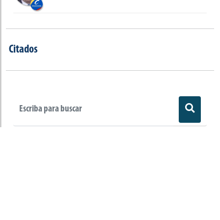
Citados
Observaciones legales
Congreso Visible es un programa del
Departamento de Ciencia Política de la Facultad
de Ciencias Sociales de la Universidad de los
Andes que hace seguimiento al Congreso de la