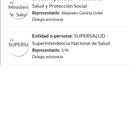
Salud y Protección Social
Representante:
Alejandro Gaviria Uribe
Delega asistencia
Entidad o persona:
SUPERSALUD -
Superintendencia Nacional de Salud
Representante:
S/N
Delega asistencia
Entidad o persona:
Gestarsalud -
Asociación de Empresas Gestoras
del Aseguramiento en Salud de
Colombia
Representante:
S/N
Asiste
Entidad o persona:
ACHC -
Asociación Colombiana de
Observaciones legales