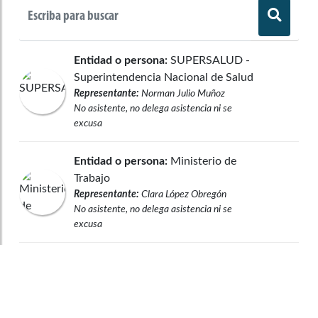
Orlando Castañeda Serrano
Entidad o persona:
SUPERSALUD -
Superintendencia Nacional de Salud
Representante:
Norman Julio Muñoz
Javier Mauricio Delgado Martinez
No asistente, no delega asistencia ni se
excusa
Entidad o persona:
Ministerio de
Nadia Georgette Blel Scaff
Trabajo
Representante:
Clara López Obregón
No asistente, no delega asistencia ni se
excusa
Luis Evelis Andrade Casama
Entidad o persona:
Ministerio de
Salud y Protección Social
Representante:
Alejandro Gaviria Uribe
Álvaro Uribe Velez
No asistente, no delega asistencia ni se