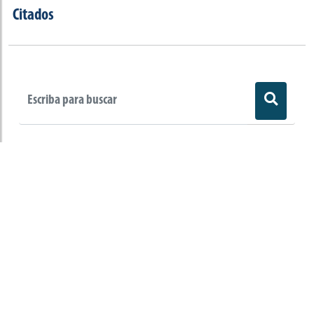
Citados
Observaciones legales
Congreso Visible es un programa del
Departamento de Ciencia Política de la Facultad
de Ciencias Sociales de la Universidad de los
Andes que hace seguimiento al Congreso de la
República.
Universidad de los Andes