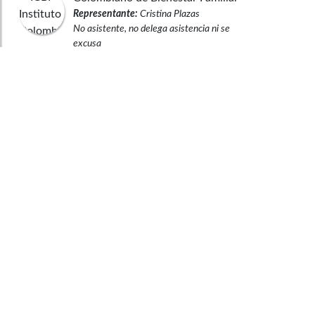
Representante:
Cristina Plazas
No asistente, no delega asistencia ni se
excusa
Entidad o persona:
Ministerio de
Minas y Energía
Representante:
Tomás González Estrada
No asistente, no delega asistencia ni se
excusa
Entidad o persona:
Ministerio de
Agricultura y Desarrollo Rural
Representante:
Aurelio Iragorri Valencia
Asiste
Observaciones legales