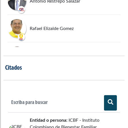
Antonio Restrepo Salazar
Rafael Elizalde Gomez
Gloria Betty Zorro Africano
Citados
Luis Horacio Gallón Arango
Nilton Córdoba Manyoma
Entidad o persona:
ICBF - Instituto
Colombiano de Bienestar Familiar