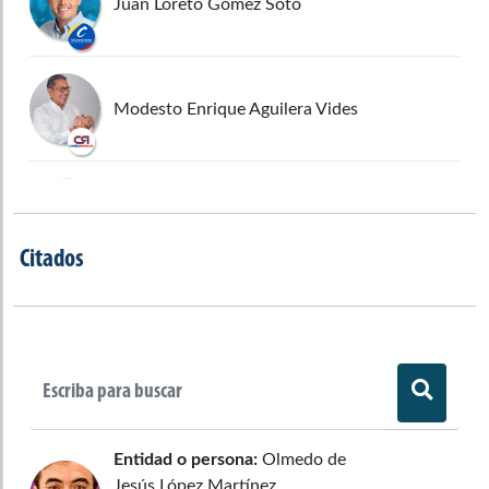
Juan Loreto Gómez Soto
Modesto Enrique Aguilera Vides
José Eliécer Salazar López
Citados
Gloria Elena Arizabaleta Corral
Entidad o persona:
Olmedo de
Jesús López Martínez