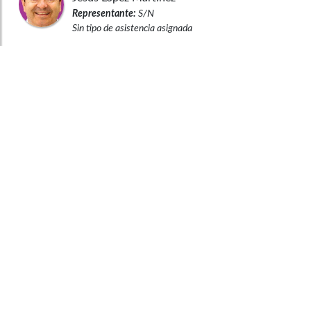
Representante:
S/N
Sin tipo de asistencia asignada
Observaciones legales
Congreso Visible es un programa del
Departamento de Ciencia Política de la Facultad
de Ciencias Sociales de la Universidad de los
Andes que hace seguimiento al Congreso de la
República.
Universidad de los Andes
Vigilada Mineducación. Reconocimiento como
Universidad: Decreto 1297 del 30 de mayo de
1964. Reconocimiento personería jurídica:
Resolución 28 del 23 de febrero de 1949