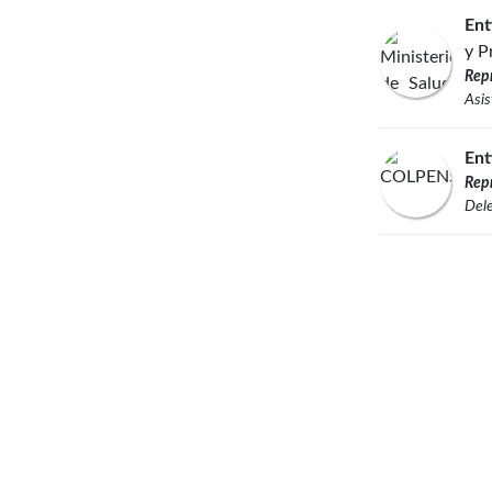
Ent
y P
Rep
Asis
Ent
Rep
Dele
Enlaces de interés